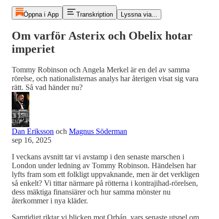
Öppna i App
Transkription
Lyssna via...
Om varför Asterix och Obelix hotar
imperiet
Tommy Robinson och Angela Merkel är en del av samma
rörelse, och nationalisternas analys har återigen visat sig vara
rätt. Så vad händer nu?
Dan Eriksson
och
Magnus Söderman
sep 16, 2025
I veckans avsnitt tar vi avstamp i den senaste marschen i
London under ledning av Tommy Robinson. Händelsen har
lyfts fram som ett folkligt uppvaknande, men är det verkligen
så enkelt? Vi tittar närmare på rötterna i kontrajihad-rörelsen,
dess mäktiga finansiärer och hur samma mönster nu
återkommer i nya kläder.
Samtidigt riktar vi blicken mot Orbán, vars senaste utspel om