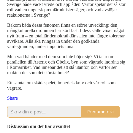
Sverige både väckt vrede och applåder. Varför spelar det så stor
roll vad en ungersk premiärminister säger, och vad avslöjar
reaktionerna i Sverige?
Bakom båda dessa fenomen finns en större utveckling: den
mångkulturella drömmen har kört fast. I dess ställe växer något
nytt fram – en totalitär demokrati där staten inte längre tolererar
avvikare. Alla ska tvingas in under den godkända
värdegrunden, under imperiets fana.
Men vad händer med dem som inte böjer sig? Vi talar om
parallellen till Asterix och Obelix, byn som vägrade inordna sig
i Romarriket. Vad innebär det att stå utanför, och varför ser
makten det som det största hotet?
Ett samtal om skådespelet, imperiets krav och vår roll som
vägrare.
Share
Prenumerera
Diskussion om det här avsnittet