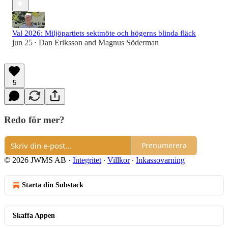
Val 2026: Miljöpartiets sektmöte och högerns blinda fläck
jun 25
Dan Eriksson
and
Magnus Söderman
•
5
Redo för mer?
Prenumerera
© 2026 JWMS AB
·
Integritet
∙
Villkor
∙
Inkassovarning
Starta din Substack
Skaffa Appen