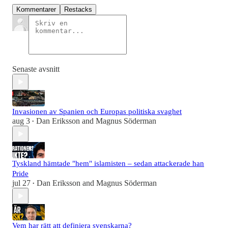
Kommentarer
Restacks
Senaste avsnitt
Invasionen av Spanien och Europas politiska svaghet
aug 3
Dan Eriksson
and
Magnus Söderman
•
Tyskland hämtade "hem" islamisten – sedan attackerade han
Pride
jul 27
Dan Eriksson
and
Magnus Söderman
•
Vem har rätt att definiera svenskarna?